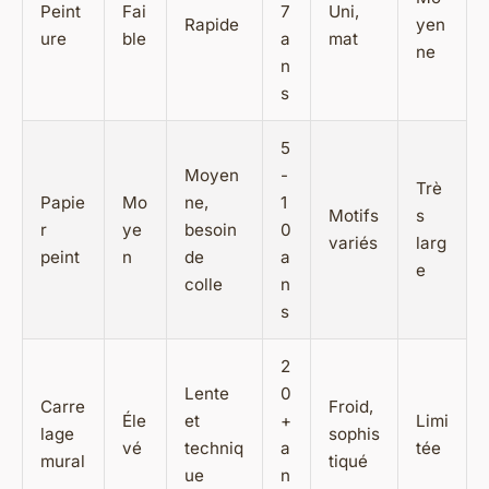
Peint
Fai
7
Uni,
Rapide
yen
ure
ble
a
mat
ne
n
s
5
Moyen
-
Trè
Papie
Mo
ne,
1
Motifs
s
r
ye
besoin
0
variés
larg
peint
n
de
a
e
colle
n
s
2
Lente
0
Carre
Froid,
Éle
et
+
Limi
lage
sophis
vé
techniq
a
tée
mural
tiqué
ue
n