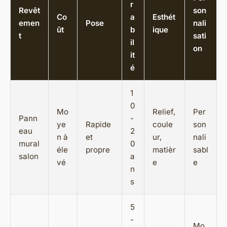
r
Revêt
son
Co
a
Esthét
emen
Pose
nali
ût
b
ique
t
sati
il
on
it
é
1
0
Mo
Relief,
Per
Pann
-
ye
Rapide
coule
son
eau
2
n à
et
ur,
nali
mural
0
éle
propre
matièr
sabl
salon
a
vé
e
e
n
s
5
-
Mo