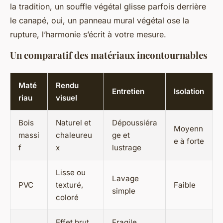
la tradition, un souffle végétal glisse parfois derrière
le canapé, oui, un panneau mural végétal ose la
rupture, l’harmonie s’écrit à votre mesure.
Un comparatif des matériaux incontournables
Maté
Rendu
Entretien
Isolation
riau
visuel
Bois
Naturel et
Dépoussiéra
Moyenn
massi
chaleureu
ge et
e à forte
f
x
lustrage
Lisse ou
Lavage
PVC
texturé,
Faible
simple
coloré
Effet brut,
Fragile,