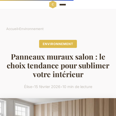
Accueil
›
Environnement
ENVIRONNEMENT
Panneaux muraux salon : le
choix tendance pour sublimer
votre intérieur
Élise
•
15 février 2026
•
10 min de lecture