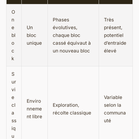
O
n
Phases
Très
e
Un
évolutives,
présent,
bl
bloc
chaque bloc
potentiel
o
unique
cassé équivaut à
d’entraide
c
un nouveau bloc
élevé
k
S
ur
vi
e
Variable
Enviro
cl
Exploration,
selon la
nneme
a
récolte classique
communa
nt libre
ss
uté
iq
u