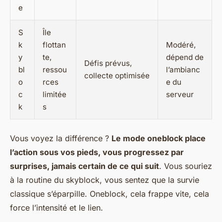
e
S
Île
k
flottan
Modéré,
y
te,
dépend de
Défis prévus,
bl
ressou
l’ambianc
collecte optimisée
o
rces
e du
c
limitée
serveur
k
s
Vous voyez la différence ?
Le mode oneblock place
l’action sous vos pieds, vous progressez par
surprises, jamais certain de ce qui suit
. Vous souriez
à la routine du skyblock, vous sentez que la survie
classique s’éparpille.
Oneblock, cela frappe vite, cela
force l’intensité et le lien.