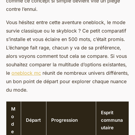
comme ce concept si simple devient vite un piège
contre l’ennui.
Vous hésitez entre cette aventure oneblock, le mode
survie classique ou le skyblock ? Ce petit comparatif
s’installe et vous éclaire en 500 mots, c’était promis.
L’échange fait rage, chacun y va de sa préférence,
alors voyons comment tout cela se compare. Si vous
souhaitez comparer la multitude d’options existantes,
le
oneblock mc
réunit de nombreux univers différents,
un bon point de départ pour explorer chaque nuance
du mode.
M
Esprit
o
Départ
Progression
communa
d
utaire
e