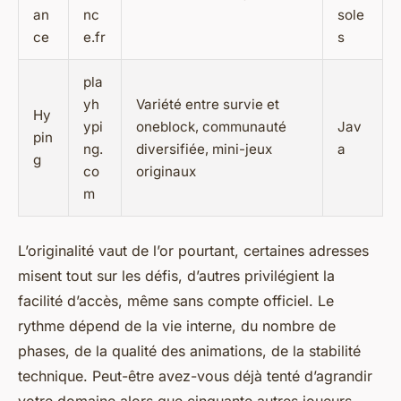
an
nc
sole
ce
e.fr
s
pla
yh
Variété entre survie et
Hy
ypi
oneblock, communauté
Jav
pin
ng.
diversifiée, mini-jeux
a
g
co
originaux
m
L’originalité vaut de l’or pourtant, certaines adresses
misent tout sur les défis, d’autres privilégient la
facilité d’accès, même sans compte officiel.
Le
rythme dépend de la vie interne, du nombre de
phases, de la qualité des animations, de la stabilité
technique. Peut-être avez-vous déjà tenté d’agrandir