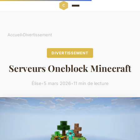
Accueil
›
Divertissement
DIVERTISSEMENT
Serveurs Oneblock Minecraft
Élise
•
5 mars 2026
•
11 min de lecture