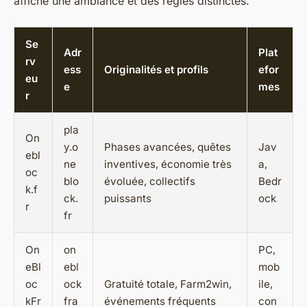
affiche une ambiance et des règles distinctes.
Se
Adr
Plat
rv
ess
Originalités et profils
efor
eu
e
mes
r
pla
On
y.o
Phases avancées, quêtes
Jav
ebl
ne
inventives, économie très
a,
oc
blo
évoluée, collectifs
Bedr
k.f
ck.
puissants
ock
r
fr
On
on
PC,
eBl
ebl
mob
oc
ock
Gratuité totale, Farm2win,
ile,
kFr
fra
événements fréquents
con