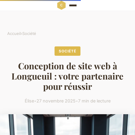
Accueil
›
Société
SOCIÉTÉ
Conception de site web à
Longueuil : votre partenaire
pour réussir
Élise
•
27 novembre 2025
•
7 min de lecture