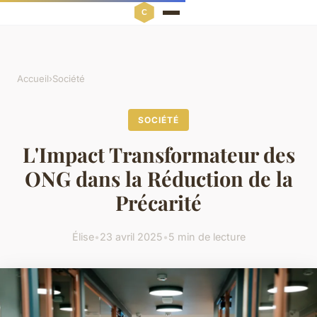
Accueil
›
Société
SOCIÉTÉ
L'Impact Transformateur des
ONG dans la Réduction de la
Précarité
Élise
•
23 avril 2025
•
5 min de lecture