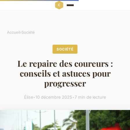
Accueil
›
Société
SOCIÉTÉ
Le repaire des coureurs :
conseils et astuces pour
progresser
Élise
•
10 décembre 2025
•
7 min de lecture